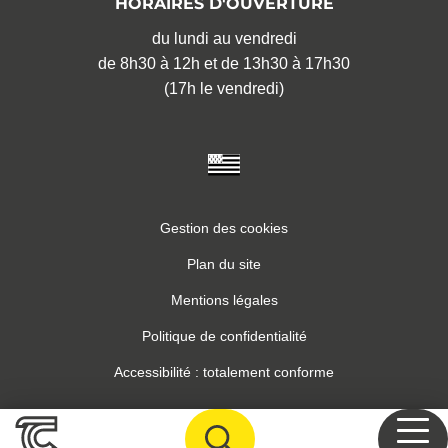
HORAIRES D'OUVERTURE
du lundi au vendredi
de 8h30 à 12h et de 13h30 à 17h30
(17h le vendredi)
Gestion des cookies
Plan du site
Mentions légales
Politique de confidentialité
Accessibilité : totalement conforme
Inovagora (ouverture dans un n
Site réalisé par
RECHERCHER