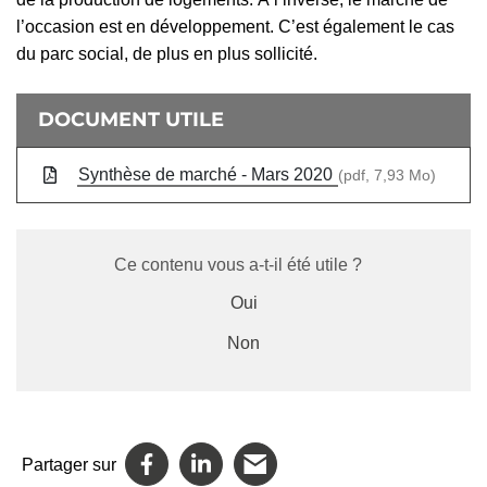
l’occasion est en développement. C’est également le cas
du parc social, de plus en plus sollicité.
Informations complémentaires
DOCUMENT UTILE
Synthèse de marché - Mars 2020
(pdf,
7,93 Mo
)
Ce contenu vous a-t-il été utile ?
Oui
Non
Partager sur