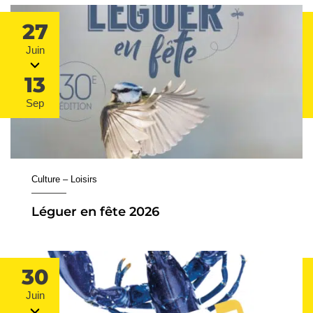
Du
au
27
Juin
13
Sep
Culture – Loisirs
Léguer en fête 2026
Du
au
30
Juin