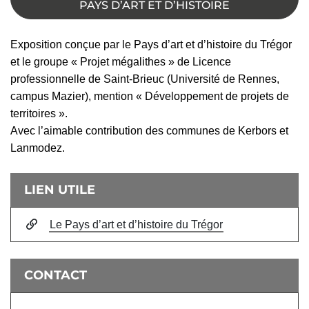
PAYS D’ART ET D’HISTOIRE
Exposition conçue par le Pays d’art et d’histoire du Trégor
et le groupe « Projet mégalithes » de Licence
professionnelle de Saint-Brieuc (Université de Rennes,
campus Mazier), mention « Développement de projets de
territoires ».
Avec l’aimable contribution des communes de Kerbors et
Lanmodez.
Informations complémentaires
LIEN UTILE
Le Pays d’art et d’histoire du Trégor
CONTACT