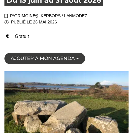
Du
13
juin
au
31
août
2026
PATRIMOINE
KERBORS
/
LANMODEZ
PUBLIÉ LE
26 MAI 2026
INFOS UTILES
Gratuit
AJOUTER À MON AGENDA